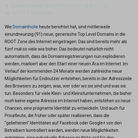
DOMAIN-NAME-INDUSTRY
,
KÖLN
,
NEW GTLDS
LEAVE A COMMENT
Wie
DomainIncite
heute berichtet hat, sind mittlerweile
einundneunzig (91) neue, generische Top Level Domains in die
ROOT Zone des Internet eingetragen. Das sind bereits mehr als
fünf mal so viele wie bisher. Das bedeutet natürlich nicht
automatisch, dass die Domainregistrierungen nun explodieren
werden, markiert aber den Start einer neuen Ära im Internet. Im
Verlauf der kommenden 24 Monate werden zahlreiche neue
Möglichkeiten für Endnutzer entstehen, bereits in der Adresszeile
des Browsers zu zeigen, was, wer oder wo sie sind und was sie
tun. Besonders für viele Klein- und Kleinstunternehmen, die bisher
noch keine eigene Adresse im Internet haben, entstehen so neue
Chancen, eine prägnante Identität zu entwickeln. Und auch für
Privatleute, die früher oder später realisieren, dass die
“geliehenen” Identitäten auf Facebook oder Google+ von den
Betreibern kontrolliert werden, werden neue Möglichkeiten
entstehen, eine individuelle Adresse im Netz und für den