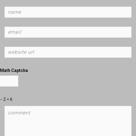
Math Captcha
− 2 = 6