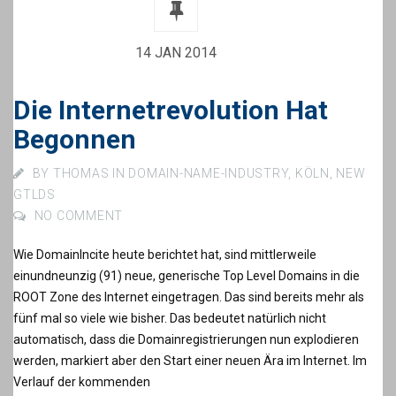
14 JAN 2014
Die Internetrevolution Hat
Begonnen
BY
THOMAS
IN
DOMAIN-NAME-INDUSTRY
,
KÖLN
,
NEW
GTLDS
NO COMMENT
Wie DomainIncite heute berichtet hat, sind mittlerweile
einundneunzig (91) neue, generische Top Level Domains in die
ROOT Zone des Internet eingetragen. Das sind bereits mehr als
fünf mal so viele wie bisher. Das bedeutet natürlich nicht
automatisch, dass die Domainregistrierungen nun explodieren
werden, markiert aber den Start einer neuen Ära im Internet. Im
Verlauf der kommenden