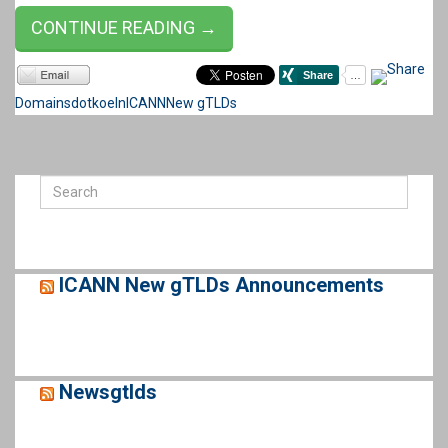
CONTINUE READING →
Domains
dotkoeln
ICANN
New gTLDs
ICANN New gTLDs Announcements
Newsgtlds