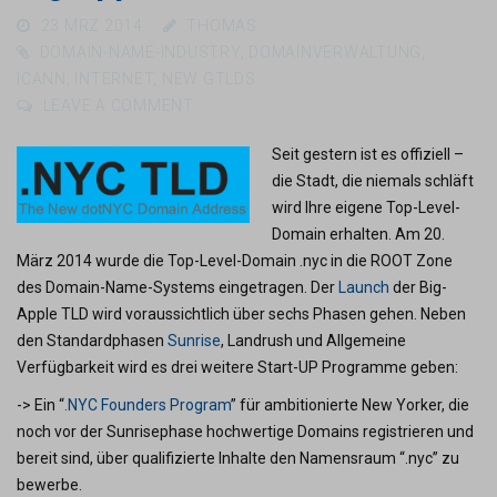
23 MRZ 2014
THOMAS
DOMAIN-NAME-INDUSTRY
,
DOMAINVERWALTUNG
,
ICANN
,
INTERNET
,
NEW GTLDS
LEAVE A COMMENT
Seit gestern ist es offiziell –
die Stadt, die niemals schläft
wird Ihre eigene Top-Level-
Domain erhalten. Am 20.
März 2014 wurde die Top-Level-Domain .nyc in die ROOT Zone
des Domain-Name-Systems eingetragen. Der
Launch
der Big-
Apple TLD wird voraussichtlich über sechs Phasen gehen. Neben
den Standardphasen
Sunrise
, Landrush und Allgemeine
Verfügbarkeit wird es drei weitere Start-UP Programme geben:
-> Ein “
.NYC Founders Program
” für ambitionierte New Yorker, die
noch vor der Sunrisephase hochwertige Domains registrieren und
bereit sind, über qualifizierte Inhalte den Namensraum “.nyc” zu
bewerbe.