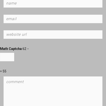
Math Captcha
62 −
= 55