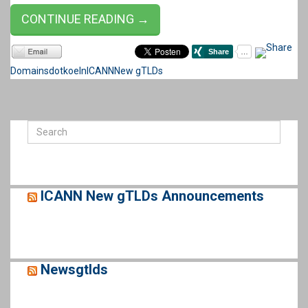
CONTINUE READING →
Domains
dotkoeln
ICANN
New gTLDs
ICANN New gTLDs Announcements
Newsgtlds