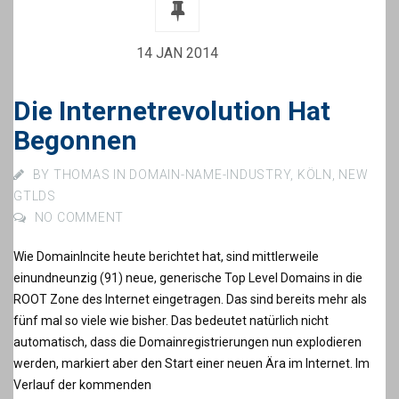
14 JAN 2014
Die Internetrevolution Hat
Begonnen
BY
THOMAS
IN
DOMAIN-NAME-INDUSTRY
,
KÖLN
,
NEW
GTLDS
NO COMMENT
Wie DomainIncite heute berichtet hat, sind mittlerweile
einundneunzig (91) neue, generische Top Level Domains in die
ROOT Zone des Internet eingetragen. Das sind bereits mehr als
fünf mal so viele wie bisher. Das bedeutet natürlich nicht
automatisch, dass die Domainregistrierungen nun explodieren
werden, markiert aber den Start einer neuen Ära im Internet. Im
Verlauf der kommenden