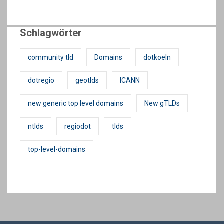
Schlagwörter
community tld
Domains
dotkoeln
dotregio
geotlds
ICANN
new generic top level domains
New gTLDs
ntlds
regiodot
tlds
top-level-domains