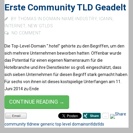
Erste Community TLD Geadelt
BY
THOMAS
IN
DOMAIN-NAME-INDUSTRY
,
ICANN
,
INTERNET
,
NEW GTLDS
NO COMMENT
Die Top-Level-Domain “.hotel” gehörte zu den Begriffen, um den
sich mehrere Unternehmen beworben hatten. Offenbar wurde
das Potential für einen eigenen Namensraum für die
Hotelbranche und ihre Dienstleister so groß eingeschätzt, dass
sich sieben Unternehmen für diesen Begriff stark gemacht haben.
Für sechs von ihnen ist dieses kostspielige Unterfangen am 11.
Juni 2014 zu Ende
CONTINUE READING →
community tld
new generic top level domains
ntlds
tlds