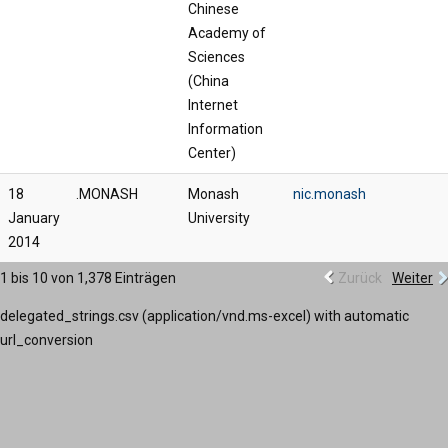
Chinese
Academy of
Sciences
(China
Internet
Information
Center)
18
.MONASH
Monash
nic.monash
January
University
2014
1 bis 10 von 1,378 Einträgen
Zurück
Weiter
delegated_strings.csv (application/vnd.ms-excel) with automatic
url_conversion