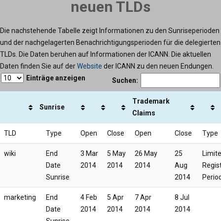
neuen TLDs
Die nachstehende Tabelle zeigt Informationen zu den Sunriseperioden
und der nachgelagerten Benachrichtigungsperioden für die delegierten
TLDs. Die Daten beruhen auf Informationen der ICANN. Die aktuellen
Daten finden Sie auf der
Website
der ICANN zu den neuen Endungen.
Einträge anzeigen
Suchen:
Trademark
Sunrise
Claims
TLD
Type
Open
Close
Open
Close
Type
wiki
End
3 Mar
5 May
26 May
25
Limit
Date
2014
2014
2014
Aug
Regis
Sunrise
2014
Perio
marketing
End
4 Feb
5 Apr
7 Apr
8 Jul
Date
2014
2014
2014
2014