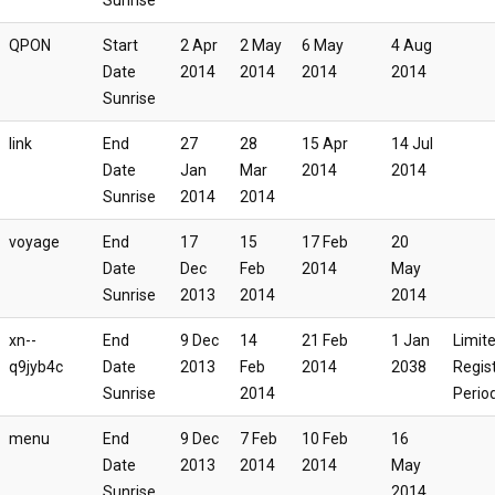
Sunrise
QPON
Start
2 Apr
2 May
6 May
4 Aug
Date
2014
2014
2014
2014
Sunrise
link
End
27
28
15 Apr
14 Jul
Date
Jan
Mar
2014
2014
Sunrise
2014
2014
voyage
End
17
15
17 Feb
20
Date
Dec
Feb
2014
May
Sunrise
2013
2014
2014
xn--
End
9 Dec
14
21 Feb
1 Jan
Limit
q9jyb4c
Date
2013
Feb
2014
2038
Regis
Sunrise
2014
Perio
menu
End
9 Dec
7 Feb
10 Feb
16
Date
2013
2014
2014
May
Sunrise
2014